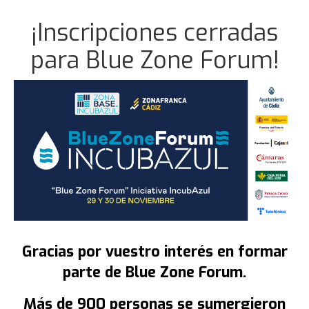
Qué es Blue Zone Forum
¡Inscripciones cerradas
Por qué participar
para Blue Zone Forum!
Por qué Economia Azul
Conoce INCUBAZUL
Nuestras Startups
Fondos Feder
Programa
Agenda
29 de noviembre
Gracias por vuestro interés en formar
30 de noviembre
parte de Blue Zone Forum.
Eventos paralelos
Más de 900 personas se sumergieron