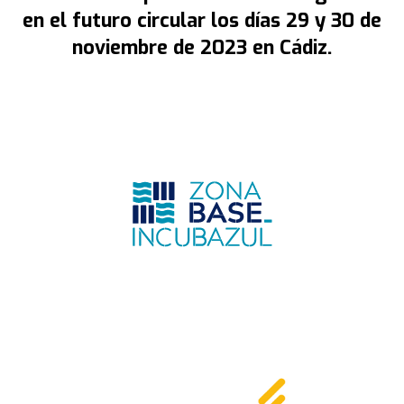
Blue & Go
en el futuro circular los días 29 y 30 de
noviembre de 2023 en Cádiz.
Blue & Enjoy
Participantes
Ponentes
Entidades participantes
Inscripciones
Resumen
INCUBAZUL
Zona Franca Cádiz